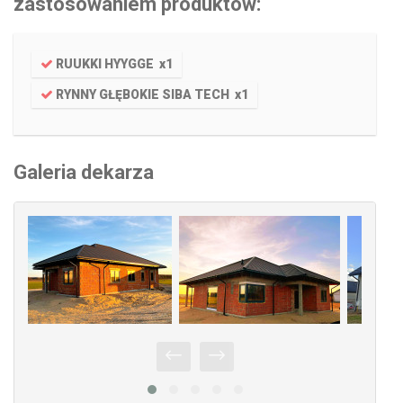
zastosowaniem produktów:
RUUKKI HYYGGE
x
1
RYNNY GŁĘBOKIE SIBA TECH
x
1
Galeria dekarza