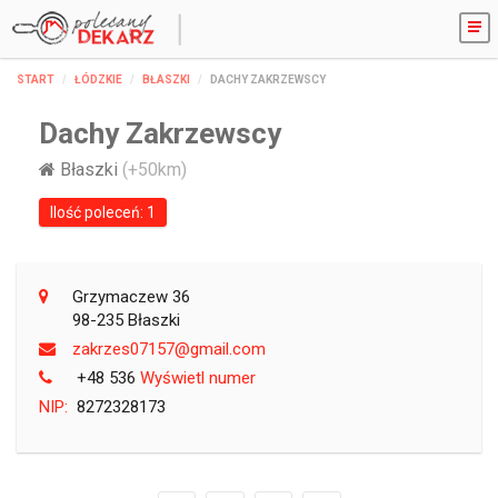
START
ŁÓDZKIE
BŁASZKI
DACHY ZAKRZEWSCY
Dachy Zakrzewscy
Błaszki
(+50km)
Ilość poleceń: 1
Grzymaczew 36
98-235 Błaszki
moc.liamg@75170sezrkaz
+48 536
Wyświetl numer
NIP:
8272328173