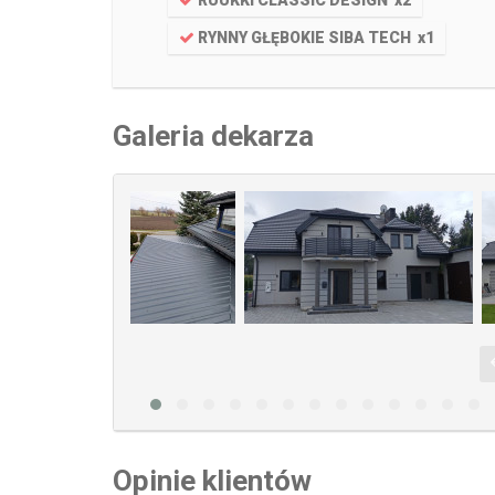
RUUKKI CLASSIC DESIGN
x
2
RYNNY GŁĘBOKIE SIBA TECH
x
1
Galeria dekarza
Opinie klientów