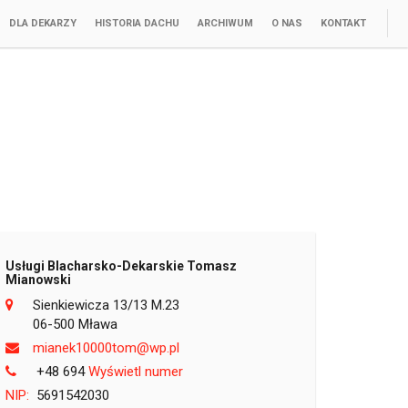
DLA DEKARZY
HISTORIA DACHU
ARCHIWUM
O NAS
KONTAKT
Usługi Blacharsko-Dekarskie Tomasz
Mianowski
Sienkiewicza 13/13 M.23
06-500 Mława
lp.pw@mot00001kenaim
+48 694
Wyświetl numer
NIP:
5691542030