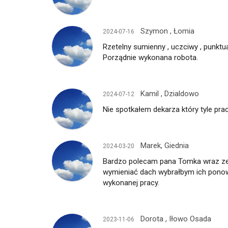
Szymon , Łomia
2024-07-16
Rzetelny sumienny , uczciwy , punktu
Porządnie wykonana robota.
Kamil , Dzialdowo
2024-07-12
Nie spotkałem dekarza który tyle pr
Marek, Giednia
2024-03-20
Bardzo polecam pana Tomka wraz ze
wymieniać dach wybrałbym ich ponown
wykonanej pracy.
Dorota , Iłowo Osada
2023-11-06