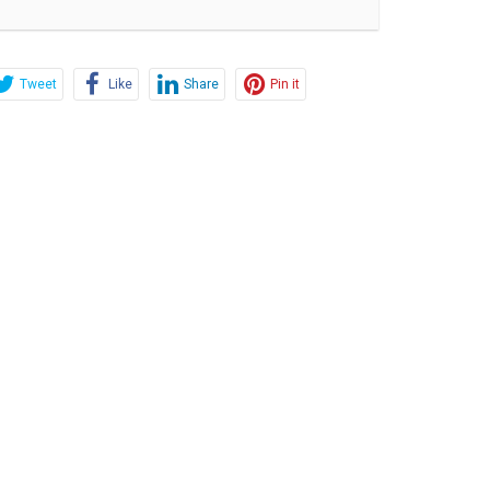
Tweet
Like
Share
Pin it