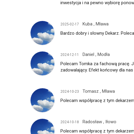
inwestycja i na pewno wybiorę pono
Kuba , Mława
2025-02-17
Bardzo dobry i słowny Dekarz. Polec
Daniel , Modła
2024-12-11
Polecam Tomka za fachową pracę. Je
zadowalający. Efekt końcowy dla nas 
Tomasz , Mława
2024-10-23
Polecam współpracę z tym dekarzem
Radosław , Iłowo
2024-10-18
Polecam współpracę z tym dekarzem