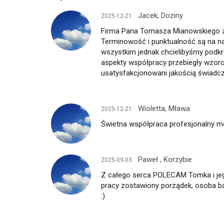
Jacek, Doziny
2025-12-21
Firma Pana Tomasza Mianowskiego z
Terminowość i punktualność są na na
wszystkim jednak chcielibyśmy podkr
aspekty współpracy przebiegły wzor
usatysfakcjonowani jakością świadc
Wioletta, Mława
2025-12-21
Świetna współpraca profesjonalny mo
Paweł , Korzybie
2025-09-03
Z całego serca POLECAM Tomka i jeg
pracy zostawiony porządek, osoba bar
:)