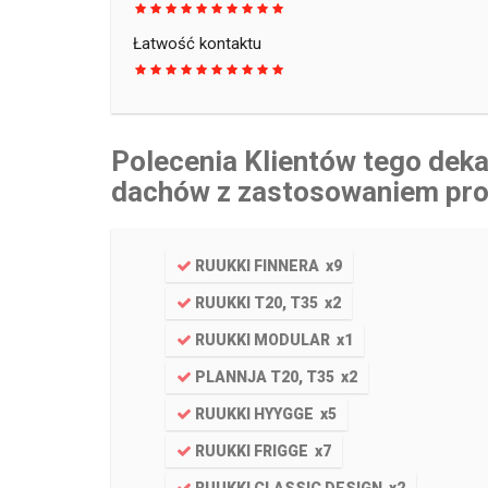
Łatwość kontaktu
Polecenia Klientów tego de
dachów z zastosowaniem pr
RUUKKI FINNERA
x
9
RUUKKI T20, T35
x
2
RUUKKI MODULAR
x
1
PLANNJA T20, T35
x
2
RUUKKI HYYGGE
x
5
RUUKKI FRIGGE
x
7