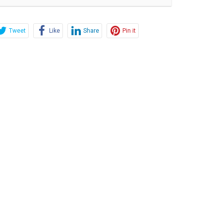
Tweet
Like
Share
Pin it