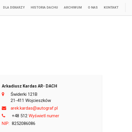
DLA DEKARZY
HISTORIA DACHU
ARCHIWUM
O NAS
KONTAKT
Arkadiusz Kardas AR- DACH
Świderki 121B
21-411 Wojcieszków
lp.fargotua@sadrak.kera
+48 512
Wyświetl numer
NIP:
8252086086