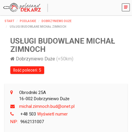
START
PODLASKIE
DOBRZYNIEWO DUŻE
USŁUGI BUDOWLANE MICHAŁ ZIMNOCH
USŁUGI BUDOWLANE MICHAŁ
ZIMNOCH
Dobrzyniewo Duże
(+50km)
Ilość poleceń: 5
Obrodniki 25A
16-002 Dobrzyniewo Duże
lp.teno@dub.hconmiz.lahcim
+48 503
Wyświetl numer
NIP:
9662131007