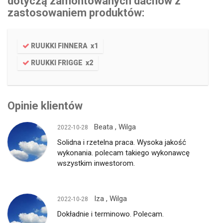
dotyczą zamontowanych dachów z
zastosowaniem produktów:
RUUKKI FINNERA
x
1
RUUKKI FRIGGE
x
2
Opinie klientów
Beata , Wilga
2022-10-28
Solidna i rzetelna praca. Wysoka jakość
wykonania. polecam takiego wykonawcę
wszystkim inwestorom.
Iza , Wilga
2022-10-28
Dokładnie i terminowo. Polecam.