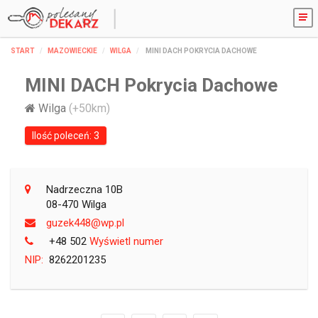
START
MAZOWIECKIE
WILGA
MINI DACH POKRYCIA DACHOWE
MINI DACH Pokrycia Dachowe
Wilga
(+50km)
Ilość poleceń: 3
Nadrzeczna 10B
08-470 Wilga
lp.pw@844kezug
+48 502
Wyświetl numer
NIP:
8262201235