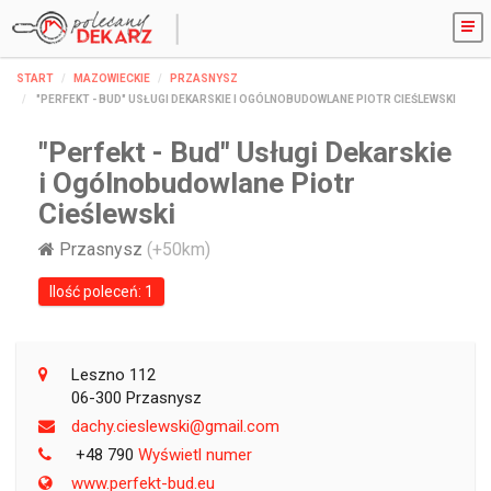
START
MAZOWIECKIE
PRZASNYSZ
"PERFEKT - BUD" USŁUGI DEKARSKIE I OGÓLNOBUDOWLANE PIOTR CIEŚLEWSKI
"Perfekt - Bud" Usługi Dekarskie
i Ogólnobudowlane Piotr
Cieślewski
Przasnysz
(+50km)
Ilość poleceń: 1
Leszno 112
06-300 Przasnysz
moc.liamg@ikswelseic.yhcad
+48 790
Wyświetl numer
www.perfekt-bud.eu