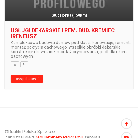
Studzionka
(+50km)
USŁUGI DEKARSKIE I REM. BUD. KREMIEC
IRENEUSZ
Kompleksowa budowa domów pod klucz. Renowacje, remont,
montaż pokrycia dachowego, wszelkie obróbki dekarskie,
konstrukcje drewniane, montaż orynnowania, podbitki okien
dachowych.
Ilość poleceń: 1
©Ruukki Polska Sp. z o.o.
Zapoznaj się z
regulaminem Programu
serwisu