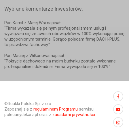
Wybrane komentarze Inwestorów:
Pan Kamil z Małej Wsi napisał:
"Firma wykazała się pełnym profesjonalizmem usług i
wywiązała się ze swoich obowiązków w 100% wykonując pracę
w uzgodnionym terminie. Gorąco polecam firmę DACH-PLUS,
to prawdziwi fachowcy."
Pan Maciej z Wilkanowa napisał:
"Pokrycie dachowego na moim budynku zostało wykonane
profesjonalnie i dokładnie. Firma wywiązała się w 100%."
©Ruukki Polska Sp. z o.o.
Zapoznaj się z
regulaminem Programu
serwisu
polecanydekarz.pl oraz z
zasadami prywatności
.