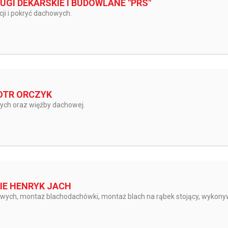
UGI DEKARSKIE I BUDOWLANE "PRS"
ji i pokryć dachowych.
IOTR ORCZYK
ych oraz więźby dachowej.
IE HENRYK JACH
ych, montaż blachodachówki, montaż blach na rąbek stojący, wykonyw