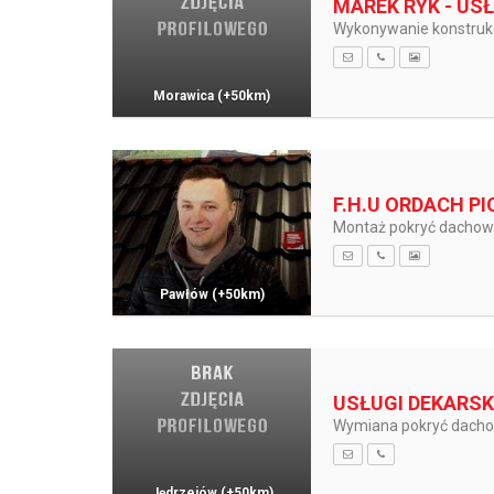
MAREK RYK - USŁ
Wykonywanie konstrukc
Morawica
(+50km)
F.H.U ORDACH P
Montaż pokryć dachow
Pawłów
(+50km)
USŁUGI DEKARSK
Wymiana pokryć dachow
Jędrzejów
(+50km)