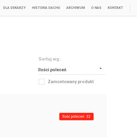
DLA DEKARZY
HISTORIA DACHU
ARCHIWUM
O NAS
KONTAKT
Sortuj wg.:
Ilości poleceń
Zamontowany produkt
Ilość poleceń: 32