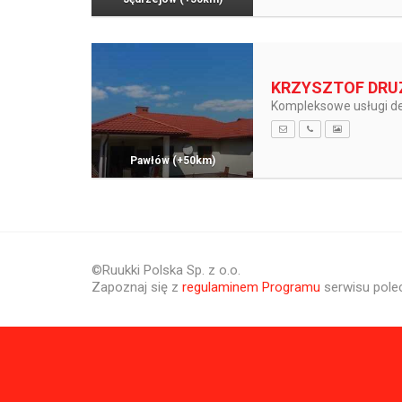
KRZYSZTOF DRUZ
Kompleksowe usługi de
Pawłów
(+50km)
©Ruukki Polska Sp. z o.o.
Zapoznaj się z
regulaminem Programu
serwisu pole