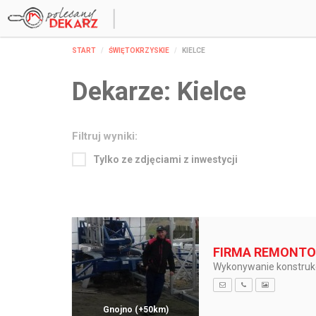
START
ŚWIĘTOKRZYSKIE
KIELCE
Dekarze:
Kielce
Filtruj wyniki:
Tylko ze zdjęciami z inwestycji
FIRMA REMONTO
Wykonywanie konstrukc
Gnojno
(+50km)