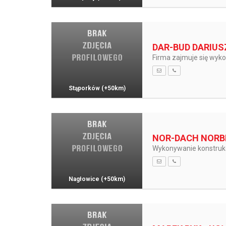
DAR-BUD DARIUS
Firma zajmuje się wyk
Stąporków
(+50km)
NOR-DACH NORB
Wykonywanie konstrukc
Nagłowice
(+50km)