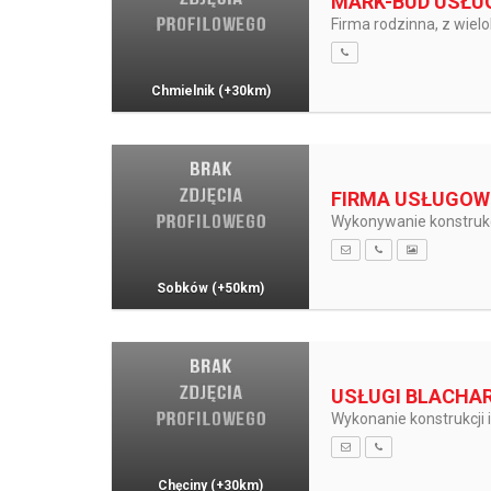
MARK-BUD USŁU
Firma rodzinna, z wiel
Chmielnik
(+30km)
FIRMA USŁUGOW
Wykonywanie konstrukc
Sobków
(+50km)
USŁUGI BLACHAR
Wykonanie konstrukcji 
Chęciny
(+30km)