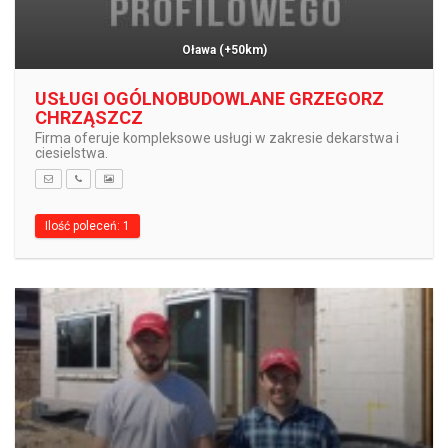
Oława
(+50km)
USŁUGI OGÓLNOBUDOWLANE GRZEGORZ
CHRZĄSZCZ
Firma oferuje kompleksowe usługi w zakresie dekarstwa i
ciesielstwa.
Ilość poleceń: 1