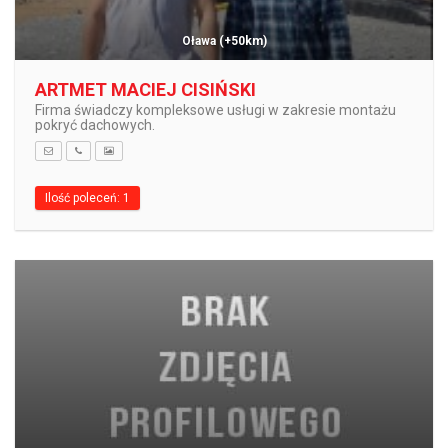
Oława
(+50km)
ARTMET MACIEJ CISIŃSKI
Firma świadczy kompleksowe usługi w zakresie montażu
pokryć dachowych.
Ilość poleceń: 1