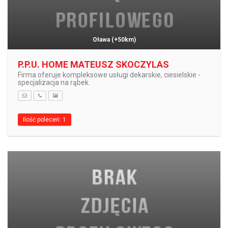
Oława
(+50km)
P.P.U. HOME MATEUSZ SKOCZYLAS
Firma oferuje kompleksowe usługi dekarskie, ciesielskie -
specjalizacja na rąbek.
Ilość poleceń: 1