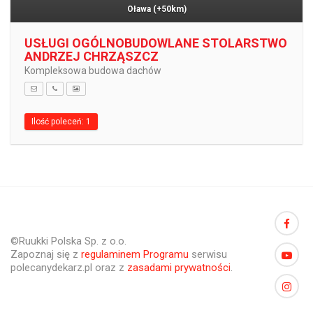
Oława
(+50km)
USŁUGI OGÓLNOBUDOWLANE STOLARSTWO
ANDRZEJ CHRZĄSZCZ
Kompleksowa budowa dachów
Ilość poleceń: 1
©Ruukki Polska Sp. z o.o.
Zapoznaj się z
regulaminem Programu
serwisu
polecanydekarz.pl oraz z
zasadami prywatności
.