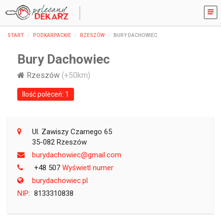
START
PODKARPACKIE
RZESZÓW
BURY DACHOWIEC
Bury Dachowiec
Rzeszów
(+50km)
Ilość poleceń: 1
Ul. Zawiszy Czarnego 65
35-082 Rzeszów
moc.liamg@ceiwohcadyrub
+48 507
Wyświetl numer
burydachowiec.pl
NIP:
8133310838