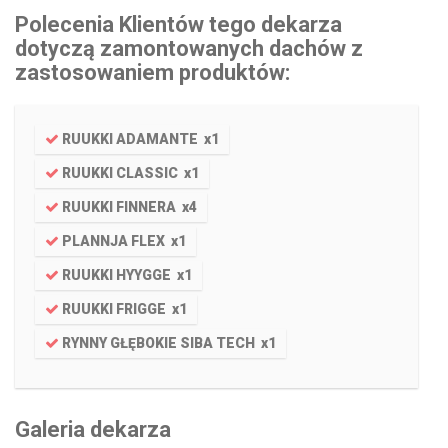
Polecenia Klientów tego dekarza
dotyczą zamontowanych dachów z
zastosowaniem produktów:
RUUKKI ADAMANTE
x
1
RUUKKI CLASSIC
x
1
RUUKKI FINNERA
x
4
PLANNJA FLEX
x
1
RUUKKI HYYGGE
x
1
RUUKKI FRIGGE
x
1
RYNNY GŁĘBOKIE SIBA TECH
x
1
Galeria dekarza