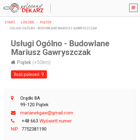
START
ŁÓDZKIE
PIĄTEK
USŁUGI OGÓLNO - BUDOWLANE MARIUSZ GAWRYSZCZAK
Usługi Ogólno - Budowlane
Mariusz Gawryszczak
Piątek
(+50km)
Ilość poleceń: 9
Orądki 8A
99-120 Piątek
moc.liamg@wagkenairam
+48 663
Wyświetl numer
NIP:
7752381190