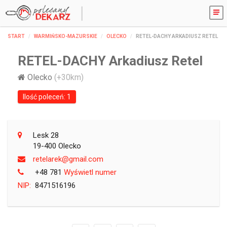
START
WARMIŃSKO-MAZURSKIE
OLECKO
RETEL-DACHY ARKADIUSZ RETEL
RETEL-DACHY Arkadiusz Retel
Olecko
(+30km)
Ilość poleceń: 1
Lesk 28
19-400 Olecko
moc.liamg@keraleter
+48 781
Wyświetl numer
NIP:
8471516196