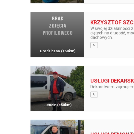
KRZYSZTOF SZC
W swojej działalności
ciętych na długość, m
dachowych.
Grodziczno
(+50km)
USŁUGI DEKARSK
Dekarstwem zajmujemy 
Lutocin
(+50km)