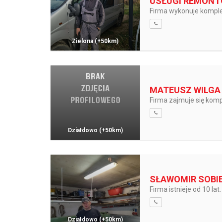
USŁUGI REMONT
Firma wykonuje komple
Zielona
(+50km)
MATEUSZ WILGA
Firma zajmuje się komp
Działdowo
(+50km)
SŁAWOMIR SOBIE
Firma istnieje od 10 l
Działdowo
(+50km)