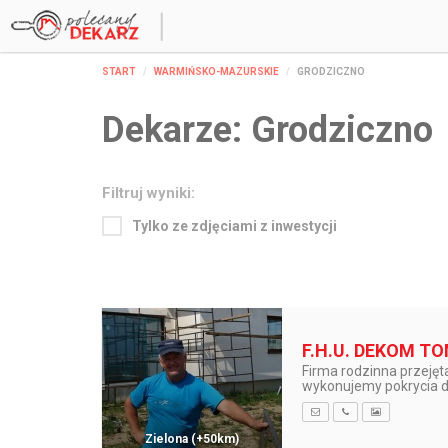
START
WARMIŃSKO-MAZURSKIE
GRODZICZNO
Dekarze:
Grodziczno
Filtruj wyniki:
Tylko ze zdjęciami z inwestycji
F.H.U. DEKOM T
Firma rodzinna przejęta
wykonujemy pokrycia 
Zielona
(+50km)