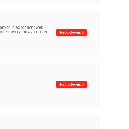
nianych, blachodachówek
systemów rynnowych, okien
Ilość poleceń: 5
Ilość poleceń: 5