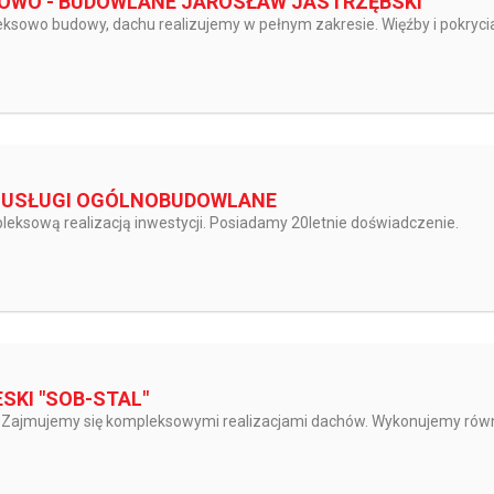
OWO - BUDOWLANE JAROSŁAW JASTRZĘBSKI
ksowo budowy, dachu realizujemy w pełnym zakresie. Więźby i pokryci
 USŁUGI OGÓLNOBUDOWLANE
leksową realizacją inwestycji. Posiadamy 20letnie doświadczenie.
SKI "SOB-STAL"
at. Zajmujemy się kompleksowymi realizacjami dachów. Wykonujemy równ