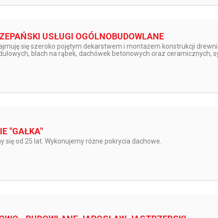
ZEPAŃSKI USŁUGI OGÓLNOBUDOWLANE
 zajmuję się szeroko pojętym dekarstwem i montażem konstrukcji drew
odułowych, blach na rąbek, dachówek betonowych oraz ceramicznych, 
IE "GAŁKA"
się od 25 lat. Wykonujemy różne pokrycia dachowe.