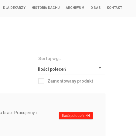
DLA DEKARZY
HISTORIA DACHU
ARCHIWUM
O NAS
KONTAKT
Sortuj wg.:
Ilości poleceń
Zamontowany produkt
u braci. Pracujemy i
Ilość poleceń: 44